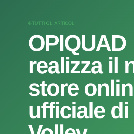
TUTTI GLI ARTICOLI
OPIQUAD
realizza il
store onli
ufficiale d
Volley