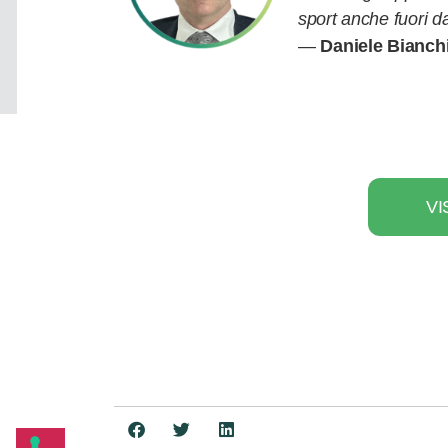
sport anche fuori d
—
Daniele Bianc
VI