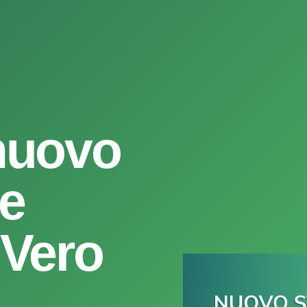
 nuovo
ne
i Vero