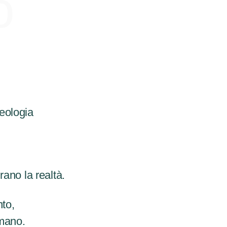
o
eologia
rano la realtà.
to,
umano.