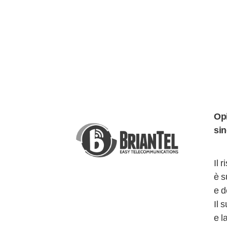
Op
sin
Il 
è s
e d
Il 
e l