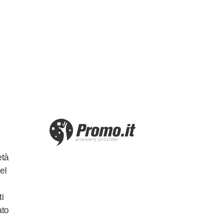
età
el
ti
ato