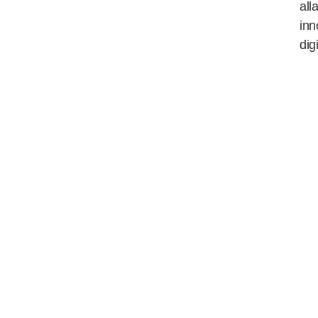
all
inn
dig