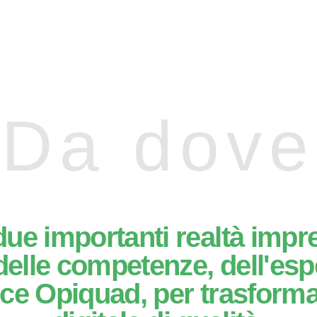
Da dove
due importanti realtà impren
elle competenze, dell'esp
ce Opiquad, per trasformar