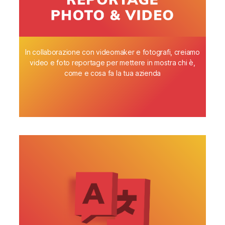
In collaborazione con videomaker e fotografi, creiamo
video e foto reportage per mettere in mostra chi è,
come e cosa fa la tua azienda