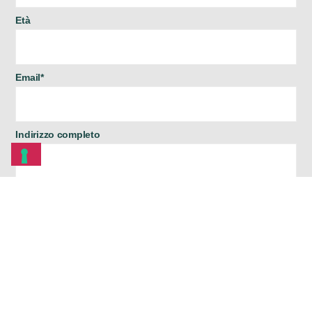
Età
Email*
Indirizzo completo
Telefono
CV*
Messaggio