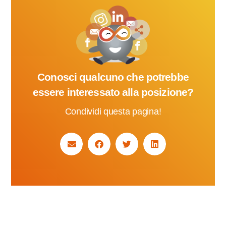
Conosci qualcuno che potrebbe
essere interessato alla posizione?
Condividi questa pagina!