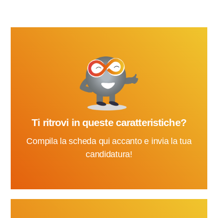
Ti ritrovi in queste caratteristiche?
Compila la scheda qui accanto e invia la tua
candidatura!